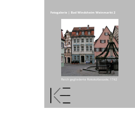
Fotogalerie | Bad Windsheim Weinmarkt 2
Reich gegliederte Rokokofassade, 1742